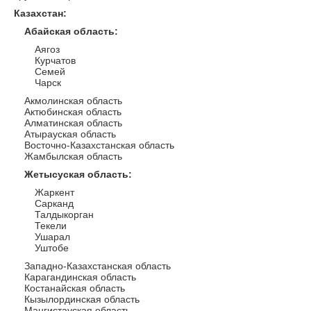
Казахстан
:
Абайская область
:
Аягоз
Курчатов
Семей
Чарск
Акмолинская область
Актюбинская область
Алматинская область
Атырауская область
Восточно-Казахстанская область
Жамбылская область
Жетысуская область
:
Жаркент
Сарканд
Талдыкорган
Текели
Ушарал
Уштобе
Западно-Казахстанская область
Карагандинская область
Костанайская область
Кызылординская область
Мангистауская область