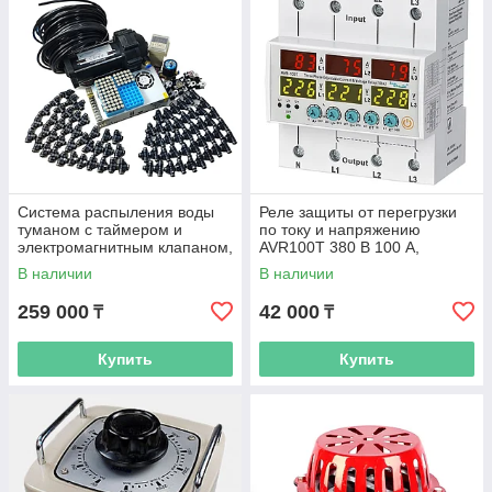
Система распыления воды
Реле защиты от перегрузки
туманом с таймером и
по току и напряжению
электромагнитным клапаном,
AVR100T 380 В 100 А,
80 форсунок, труба 80 м
количество фаз 3
В наличии
В наличии
259 000
42 000
₸
₸
Купить
Купить