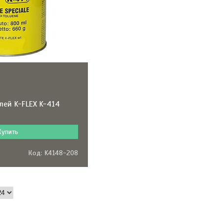
лей K-FLEX K-414
Купить
K4148-208