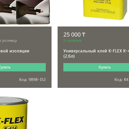
25 000 ₸
в розницу
В наличии
овой изоляции
Универсальный клей K-FLEX K-
(2,6л)
Купить
Купить
9898-152
K4