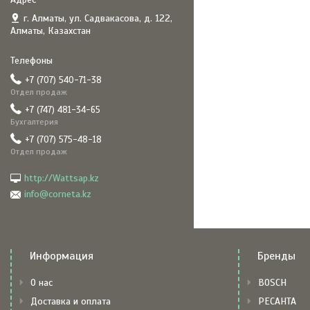
г. Алматы, ул. Садвакасова, д. 122,
Алматы, Казахстан
+7 (707) 540-71-38
Отдел продаж
+7 (747) 481-34-65
Бухгалтерия
+7 (707) 575-48-18
Отдел продаж
http://Wattsap.kz
info@corneta.kz
Информация
Бренды
О нас
BOSCH
Доставка и оплата
РЕСАНТА