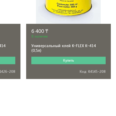
6 400 ₸
В наличии
414
Универсальный клей K-FLEX K-414
(0,5л)
Купить
1426-208
K4145-208