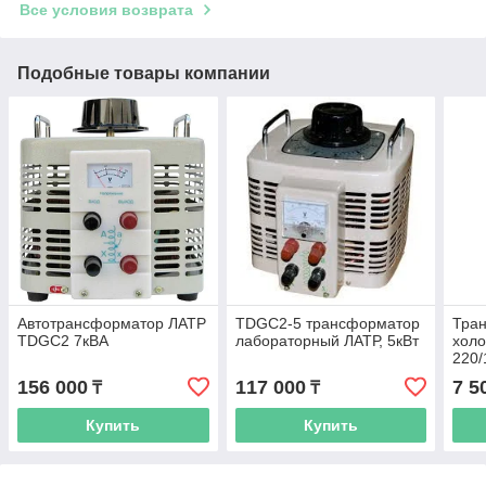
Все условия возврата
Подобные товары компании
Автотрансформатор ЛАТР
TDGC2-5 трансформатор
Тра
TDGC2 7кВА
лабораторный ЛАТР, 5кВт
холо
220/
156 000
117 000
7 5
₸
₸
Купить
Купить