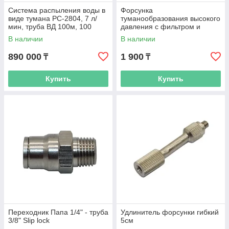
Система распыления воды в
Форсунка
виде тумана PC-2804, 7 л/
туманообразования высокого
мин, труба ВД 100м, 100
давления с фильтром и
форсунок
клапаном 0.3 мм
В наличии
В наличии
890 000
1 900
₸
₸
Купить
Купить
Переходник Папа 1/4" - труба
Удлинитель форсунки гибкий
3/8" Slip lock
5см