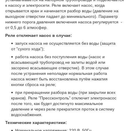
к насосу и электросети. Реле включает насос, когда
открывается кран и начинается разбор воды (давление на
выходном отверстии падает до минимального). Параметр
нижнего порога давления включения насоса регулируется -
от 0,5 до 6 атмосфер.
Реле отключает насос в случае:
запуск насоса не осуществляется без воды (защита
от "сухого хода");
работа насоса без поступления воды (насос и
всасывающий трубопровод не залиты водой или
засорено всасывающее отверстие). В этом случае
после устранения неполадки нормальная работа
насоса может быть восстановлена путём нажатия
кнопки сброса на реле;
при прекращении разбора воды (при закрытии всех
кранов). Реле "Прессконтроль" отключит электронасос
после того, как будет достигнуто максимальное
давление и через реле прекратится проток в систему
водоснабжения.
Технические характеристики:
Номинальное напряжение: 220 В, 50Гц