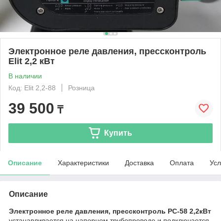
Электронное реле давления, прессконтроль
Elit 2,2 кВт
В наличии
Код: Elit 2,2-88
Розница
39 500
₸
Купить
Описание
Характеристики
Доставка
Оплата
Усл
Описание
Электронное реле давления, прессконтроль PC-58 2,2кВт
устанавливается на напорном трубопроводе и подключается