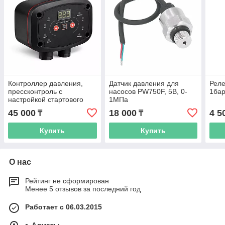
Контроллер давления,
Датчик давления для
Реле
прессконтроль с
насосов PW750F, 5В, 0-
1бар
настройкой стартового
1МПа
давления насоса, 2.2кВт
45 000
18 000
4 5
₸
₸
Купить
Купить
О нас
Рейтинг не сформирован
Менее 5 отзывов за последний год
Работает с 06.03.2015