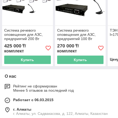
Система речевого
Система речевого
ТЭН 
оповещения для АЗС,
оповещения для АЗС,
l=17
предприятий 200 Вт
предприятий 100 Вт
425 000
270 000
₸/
₸/
комплект
комплект
Цен
Купить
Купить
О нас
Рейтинг не сформирован
Менее 5 отзывов за последний год
Работает с 06.03.2015
г. Алматы
г. Алматы, ул. Садвакасова, д. 122, Алматы, Казахстан