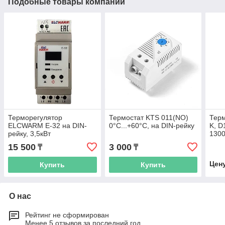
Подобные товары компании
Терморегулятор
Термостат KTS 011(NO)
Тер
ELCWARM E-32 на DIN-
0°C...+60°C, на DIN-рейку
K, D
рейку, 3,5кВт
130
15 500
3 000
₸
₸
Цен
Купить
Купить
О нас
Рейтинг не сформирован
Менее 5 отзывов за последний год