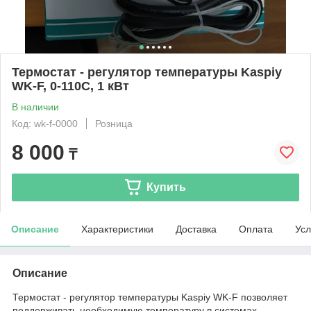
Термостат - регулятор температуры Kaspiy
WK-F, 0-110C, 1 кВт
В наличии
Код: wk-f-0000
Розница
8 000
₸
Купить
Описание
Характеристики
Доставка
Оплата
Усл
Описание
Термостат - регулятор температуры Kaspiy WK-F позволяет
поддерживать необходимую температуру в системах