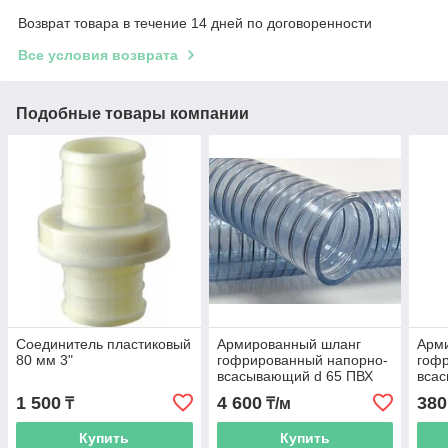
Возврат товара в течение 14 дней по договоренности
Все условия возврата
Подобные товары компании
Соединитель пластиковый
Армированный шланг
Арм
80 мм 3"
гофрированный напорно-
гоф
всасывающий d 65 ПВХ
всас
10 м
1 500
4 600
380
₸
₸/м
Купить
Купить