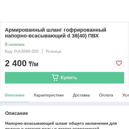
Армированный шланг гофрированный
напорно-всасывающий d 38(40) ПВХ
В наличии
Код: Pvh3840-200
Розница
2 400
₸/м
Купить
Описание
Характеристики
Доставка
Оплата
Усл
Описание
Напорно-всасывающий шланг общего назначения для
подачи и откачки воды и легких гидросмесей