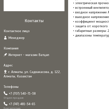
• электрическая прочно
• встроенный вентилятор
• входное напряжение A
• выходное напряжение
Контакты
• коэффициент мощности
• защита от: короткого
• габаритные размеры: 
• диапазоны температур 
Менеджер
Интернет - магазин Ватцап
г. Алматы, ул. Садвакасова, д. 122,
Алматы, Казахстан
+7 (707) 540-71-38
Отдел продаж
+7 (747) 481-34-65
Бухгалтерия