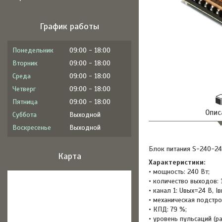
График работы
Понедельник
09:00
18:00
Вторник
09:00
18:00
Среда
09:00
18:00
Четверг
09:00
18:00
Пятница
09:00
18:00
Опис
Суббота
Выходной
Воскресенье
Выходной
Блок питания S-240-24
Карта
Характеристики:
• мощность: 240 Вт;
• количество выходов: 1
• канал 1: Uвых=24 В, Iв
• механическая подстр
• КПД: 79 %;
• уровень пульсаций (ра