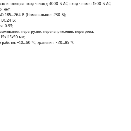
сть изоляции: вход-выход 3000 В AC, вход-земля 1500 В AC;
: нет;
C: 185...264 В (Номинальное: 230 В);
 DC:24 В;
: 0.93;
 замыкания, перегрузки, перенапряжения, перегрева;
215x115x50 мм;
работы: -10...60 °C, хранения: -20...85 °C