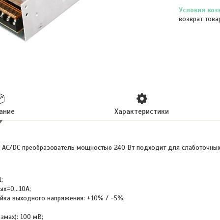
возврат това
ание
Характеристики
 AC/DC преобразователь мощностью 240 Вт подходит для слаботочных
;
ых=0...10А;
ойка выходного напряжения: +10% / -5%;
змах): 100 мВ;