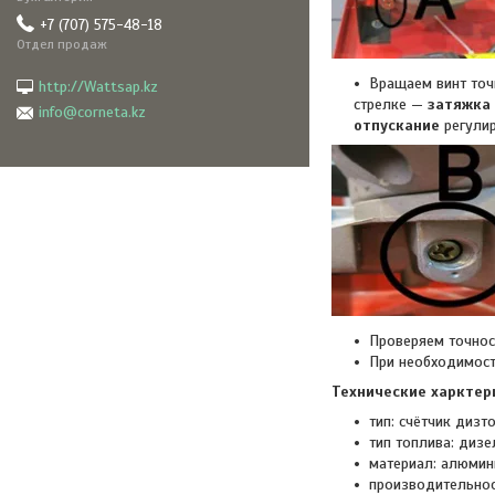
+7 (707) 575-48-18
Отдел продаж
Вращаем винт точ
http://Wattsap.kz
стрелке —
затяжка
info@corneta.kz
отпускание
регулир
Проверяем точнос
При необходимост
Технические харктер
тип: счётчик дизт
тип топлива: дизе
материал: алюмин
производительност