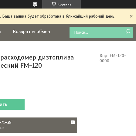
Корзина
. Ваша заявка будет обработана в ближайший рабочий день.
а
Возврат и обмен
 расходомер дизтоплива
Код:
FM-120-
0000
еский FM-120
ить
-71-38
аж