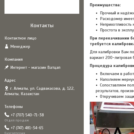
Преимущества:
Прочный и надёжн
Расходомер имее
Неприхотливость 
Контакты
Простота в эксплу
При перекачивании б
требуется калибровк
Менеджер
Для калибровки Вам по
вариант 200-литровая б
Процедура калибровк
Интернет - магазин Ватцап
Включаем в работ
Наполняем мерную
Сопоставляем пол
г. Алматы, ул. Садвакасова, д. 122,
результатов, произ
Алматы, Казахстан
Откручиваем защит
+7 (707) 540-71-38
Отдел продаж
+7 (747) 481-34-65
Бухгалтерия