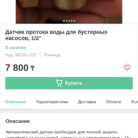
Датчик протока воды для бустерных
насосов, 1/2"
В наличии
Код: W15G-152
Розница
7 800
₸
Купить
Описание
Характеристики
Доставка
Оплата
Усл
Описание
Автоматический датчик необходим для полной защиты
устройства от опасностей, связанных с отсутствием воды. Он