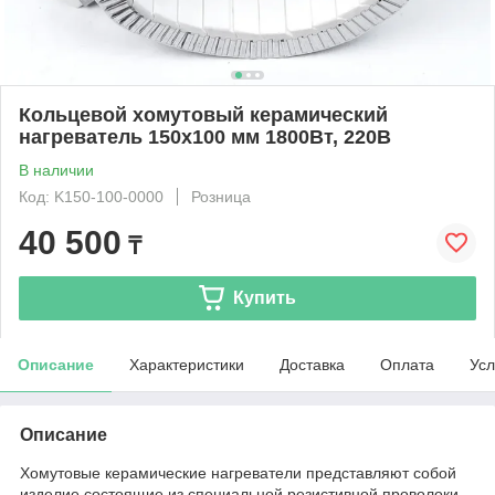
Кольцевой хомутовый керамический
нагреватель 150x100 мм 1800Вт, 220В
В наличии
Код: K150-100-0000
Розница
40 500
₸
Купить
Описание
Характеристики
Доставка
Оплата
Усл
Описание
Хомутовые керамические нагреватели представляют собой
изделие состоящие из специальной резистивной проволоки,