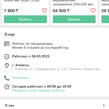
40x40 мм 150Вт, 220В
керамический
кера
нагреватель 250x100 мм
нагр
3000Вт, 220В
1200
7 800
54 500
29 
₸
₸
Купить
Купить
О нас
Рейтинг не сформирован
Менее 5 отзывов за последний год
Работает с 06.03.2015
г. Алматы
г. Алматы, ул. Садвакасова, д. 122, Алматы, Казахстан
Контакты
Сегодня работает с 09:00 до 18:00
Показать весь график работы
О нас