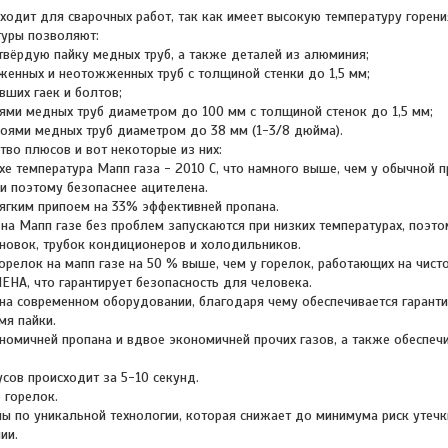
одит для сварочных работ, так как имеет высокую температуру горени
туры позволяют:
твёрдую пайку медных труб, а также деталей из алюминия;
женных и неотожженных труб с толщиной стенки до 1,5 мм;
вших гаек и болтов;
оями медных труб диаметром до 100 мм с толщиной стенок до 1,5 мм;
поями медных труб диаметром до 38 мм (1-3/8 дюйма).
во плюсов и вот некоторые из них:
ухе температура Мапп газа - 2010 С, что намного выше, чем у обычной 
 и поэтому безопаснее ацителена.
мягким припоем на 33% эффективней пропана.
 на Мапп газе без проблем запускаются при низких температурах, поэт
ановок, трубок кондиционеров и холодильников.
орелок на мапп газе на 50 % выше, чем у горелок, работающих на чист
ЕНА, что гарантирует безопасность для человека.
 на современном оборудовании, благодаря чему обеспечивается гарант
мя пайки.
номичней пропана и вдвое экономичней прочих газов, а также обеспеч
усов происходит за 5-10 секунд.
о горелок.
ы по уникальной технологии, которая снижает до минимума риск утечки
ии.