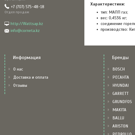
Характеристики:
+7 (707) 575-48-18
тип: МАПП газ;
Отдел продаж
вес: 0,4536 кг;
http://Wattsap.kz
соединение горелк
производство: Ки
info@corneta.kz
Информация
Бренды
О нас
BOSCH
Доставка и оплата
РЕСАНТА
Отзывы
HYUNDAI
GARRETT
GRUNDFOS
MAKITA
BALLU
ARISTON
PEDROLLO