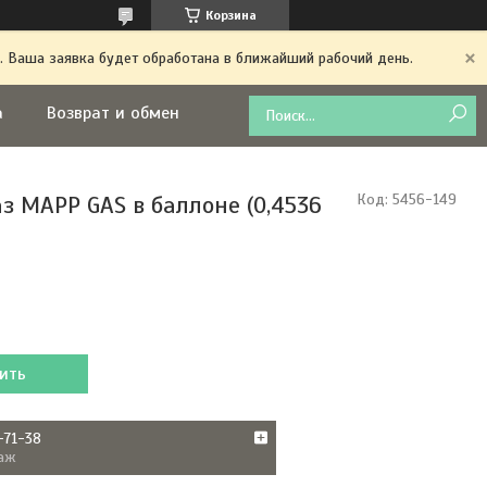
Корзина
. Ваша заявка будет обработана в ближайший рабочий день.
а
Возврат и обмен
з MAPP GAS в баллоне (0,4536
Код:
5456-149
ить
-71-38
аж