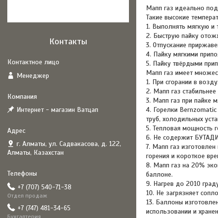
Мапп газ идеально подх
Такие высокие темпера
1. Выполнять мягкую и 
2. Быструю пайку отож
Контакты
3. Отпускание приржаве
4. Пайку мягкими прип
5. Пайку твёрдыми при
Мапп газ имеет множест
Менеджер
1. При сгорании в возд
2. Мапп газ стабильнее
3. Мапп газ при пайке 
Интернет - магазин Ватцап
4. Горелки Bernzomatic
труб, холодильных уст
5. Тепловая мощность г
6. Не содержит БУТАДИ
г. Алматы, ул. Садвакасова, д. 122,
7. Мапп газ изготовлен
Алматы, Казахстан
горения и короткое вре
8. Мапп газ на 20% эко
баллоне.
9. Нагрев до 2010 град
+7 (707) 540-71-38
10. Не загрязняет сопл
Отдел продаж
13. Баллоны изготовлен
+7 (747) 481-34-65
использовании и хранен
Бухгалтерия