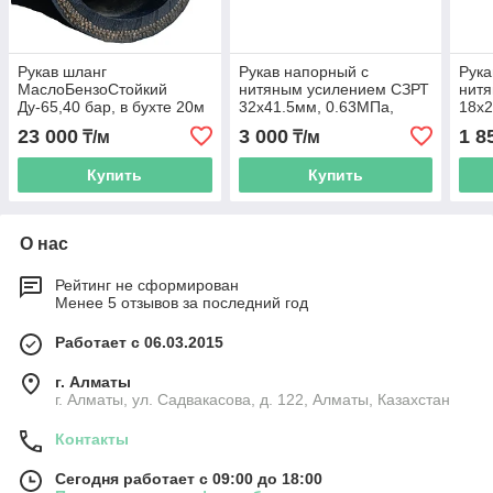
Рукав шланг
Рукав напорный с
Рука
МаслоБензоСтойкий
нитяным усилением СЗРТ
нит
Ду-65,40 бар, в бухте 20м
32х41.5мм, 0.63МПа,
18х
ГОСТ 10362-2017
103
23 000
3 000
1 8
₸/м
₸/м
Купить
Купить
О нас
Рейтинг не сформирован
Менее 5 отзывов за последний год
Работает с 06.03.2015
г. Алматы
г. Алматы, ул. Садвакасова, д. 122, Алматы, Казахстан
Контакты
Сегодня работает с 09:00 до 18:00