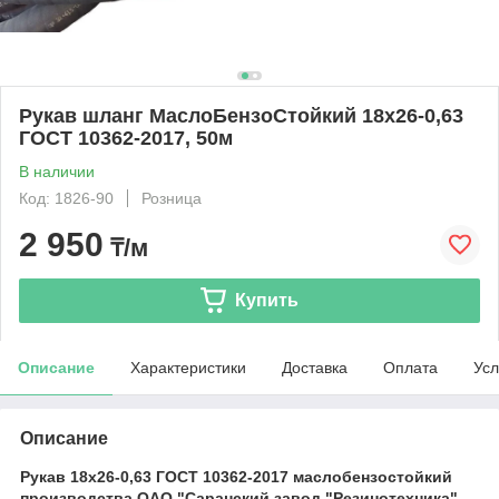
Рукав шланг МаслоБензоСтойкий 18х26-0,63
ГОСТ 10362-2017, 50м
В наличии
Код: 1826-90
Розница
2 950
₸/м
Купить
Описание
Характеристики
Доставка
Оплата
Усл
Описание
Рукав 18х26-0,63 ГОСТ 10362-2017 маслобензостойкий
производства ОАО "Саранский завод "Резинотехника"