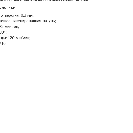
ристики:
отверстия: 0,3 мм;
ления: никелированная латунь;
25 микрон;
90°;
оды: 120 мл/мин;
М10