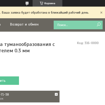
Корзина
. Ваша заявка будет обработана в ближайший рабочий день.
а
Возврат и обмен
а туманообразования с
Код:
316-0000
телем 0.3 мм
ить
-71-38
аж