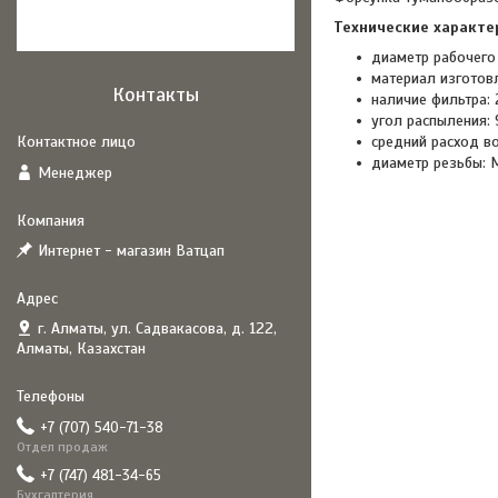
Технические характе
диаметр рабочего 
материал изготов
Контакты
наличие фильтра: 
угол распыления: 
средний расход в
диаметр резьбы: 
Менеджер
Интернет - магазин Ватцап
г. Алматы, ул. Садвакасова, д. 122,
Алматы, Казахстан
+7 (707) 540-71-38
Отдел продаж
+7 (747) 481-34-65
Бухгалтерия