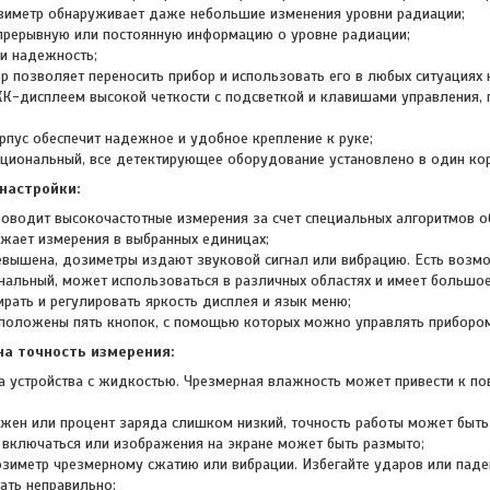
иметр обнаруживает даже небольшие изменения уровни радиации;
прерывную или постоянную информацию о уровне радиации;
 и надежность;
р позволяет переносить прибор и использовать его в любых ситуациях 
К-дисплеем высокой четкости с подсветкой и клавишами управления, г
рпус обеспечит надежное и удобное крепление к руке;
циональный, все детектирующее оборудование установлено в один корп
настройки:
роводит высокочастотные измерения за счет специальных алгоритмов о
жает измерения в выбранных единицах;
евышена, дозиметры издают звуковой сигнал или вибрацию. Есть возм
нальный, может использоваться в различных областях и имеет большое
рать и регулировать яркость дисплея и язык меню;
положены пять кнопок, с помощью которых можно управлять приборо
а точность измерения:
та устройства с жидкостью. Чрезмерная влажность может привести к 
яжен или процент заряда слишком низкий, точность работы может быть
 включаться или изображения на экране может быть размыто;
озиметр чрезмерному сжатию или вибрации. Избегайте ударов или паден
ать неправильно;