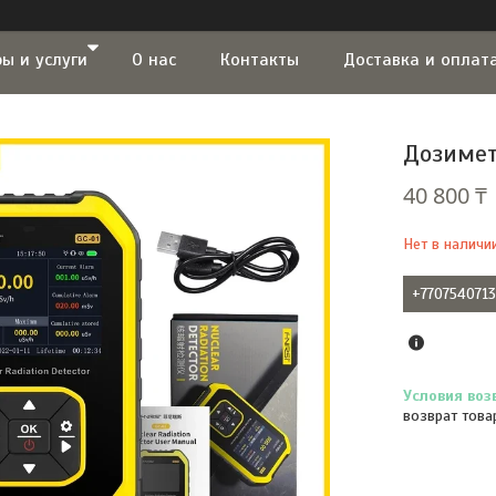
ы и услуги
О нас
Контакты
Доставка и оплат
Дозимет
40 800 ₸
Нет в наличи
+770754071
возврат това