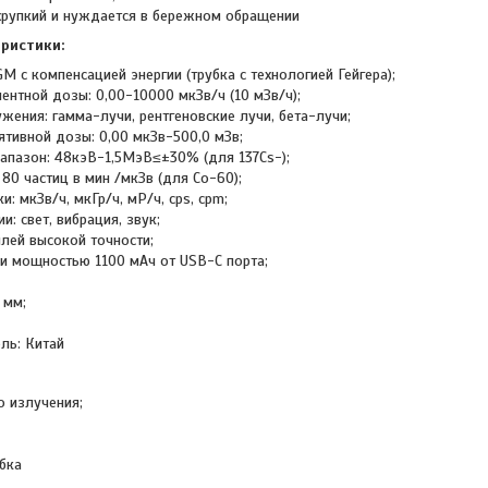
хрупкий и нуждается в бережном обращении
ристики:
GM с компенсацией энергии (трубка с технологией Гейгера);
ентной дозы: 0,00-10000 мкЗв/ч (10 мЗв/ч);
жения: гамма-лучи, рентгеновские лучи, бета-лучи;
ятивной дозы: 0,00 мкЗв-500,0 мЗв;
иапазон: 48кэВ-1,5МэВ≤±30% (для 137Cs-);
 80 частиц в мин /мкЗв (для Co-60);
: мкЗв/ч, мкГр/ч, мР/ч, cps, cpm;
и: свет, вибрация, звук;
лей высокой точности;
еи мощностью 1100 мАч от USB-C порта;
 мм;
ль: Китай
о излучения;
обка