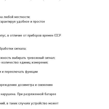
на любой местности;
арантируя удобное и простое
ус, в отличие от приборов времен СССР
бработки сигнала;
ожность выбирать тревожный сигнал;
 количество единиц измерения;
м и переключать функции
повреждению дозиметра и снижению
 нарушена. При разряженной батарее
ий, в таких случаях устройство может