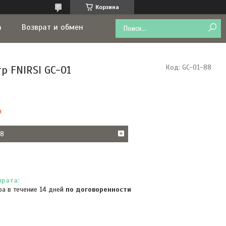
Корзина
а
Возврат и обмен
р FNIRSI GC-01
Код:
GC-01-88
и
38
ра в течение 14 дней
по договоренности