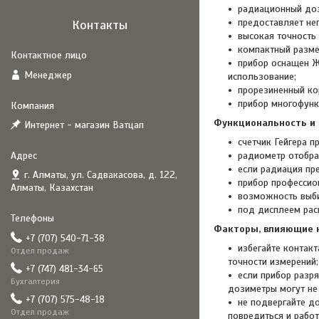
радиационный доз
предоставляет не
Контакты
высокая точность
компактный разме
прибор оснащен Ж
Менеджер
использование;
прорезиненный ко
прибор многофунк
Функциональность и 
Интернет - магазин Ватцап
счетчик Гейгера п
радиометр отобра
если радиация пр
г. Алматы, ул. Садвакасова, д. 122,
прибор профессио
Алматы, Казахстан
возможность выби
под дисплеем рас
Факторы, влияющие н
+7 (707) 540-71-38
избегайте контак
Отдел продаж
точности измерений;
+7 (747) 481-34-65
если прибор разр
Бухгалтерия
дозиметры могут не
+7 (707) 575-48-18
не подвергайте д
Отдел продаж
повредиться и работ