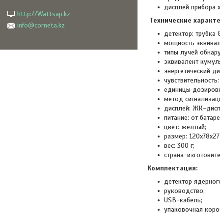
дисплей прибора 
http://Wattsap.kz
Технические характе
info@corneta.kz
детектор: трубка 
мощность эквивал
типы лучей обнару
эквивалент кумул
энергетический д
чувствительность:
единицы дозировки
метод сигнализаци
дисплей: ЖК-дисп
питание: от батар
цвет: жёлтый;
размер: 120х78х27
вес: 300 г;
страна-изготовите
Комплектация:
детектор ядерног
руководство;
USB-кабель;
упаковочная кор