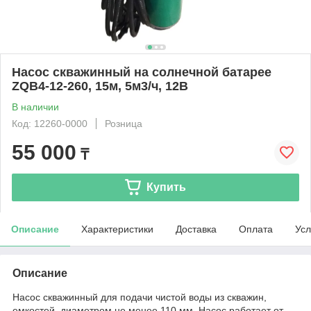
Насос скважинный на солнечной батарее
ZQB4-12-260, 15м, 5м3/ч, 12В
В наличии
Код: 12260-0000
Розница
55 000
₸
Купить
Описание
Характеристики
Доставка
Оплата
Усл
Описание
Насос скважинный для подачи чистой воды из скважин,
емкостей диаметром не менее 110 мм. Насос работает от