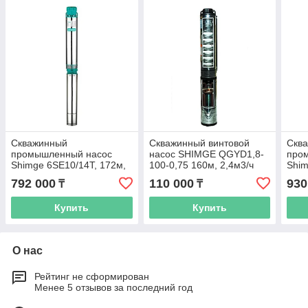
Скважинный
Скважинный винтовой
Скв
промышленный насос
насос SHIMGE QGYD1,8-
про
Shimge 6SE10/14T, 172м,
100-0,75 160м, 2,4м3/ч
Shim
18 м3/ч, 380 В
18 м
792 000
110 000
930
₸
₸
Купить
Купить
О нас
Рейтинг не сформирован
Менее 5 отзывов за последний год