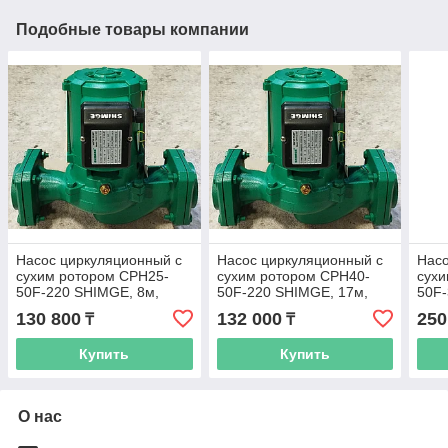
Подобные товары компании
Насос циркуляционный c
Насос циркуляционный c
Насо
сухим ротором CPH25-
сухим ротором CPH40-
сух
50F-220 SHIMGE, 8м,
50F-220 SHIMGE, 17м,
50F
18м3/ч
21м3/ч
130 800
132 000
250
₸
₸
Купить
Купить
О нас