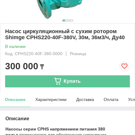
Насос циркуляционный c сухим ротором
Shimge CPHS220-40F-380V, 30м, 36м3/ч, Ду40
В наличии
Код: CPHS220-40F-380-0000
Розница
300 000
₸
Купить
Описание
Характеристики
Доставка
Оплата
Усл
Описание
Насосы серии CPHS напряжением питания 380
вольт
применяются для обеспечения циркуляции