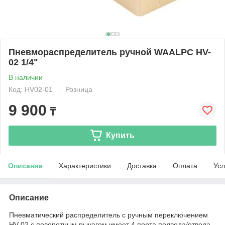
Пневмораспределитель ручной WAALPC HV-
02 1/4"
В наличии
Код: HV02-01
Розница
9 900
₸
Купить
Описание
Характеристики
Доставка
Оплата
Усл
Описание
Пневматический распределитель с ручным переключением
HV-02 с поворотным рычагом имеет 4 порта подвода/отвода