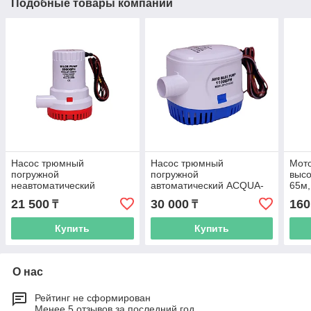
Подобные товары компании
Насос трюмный
Насос трюмный
Мот
погружной
погружной
высо
неавтоматический
автоматический ACQUA-
65м,
ACQUA-FLO AFBP-7500-
FLO AFBP-4100LPH-A01
21 500
30 000
160
₸
₸
01 3м, 2,8 м3/ч
4м, 4.1м3/ч
Купить
Купить
О нас
Рейтинг не сформирован
Менее 5 отзывов за последний год