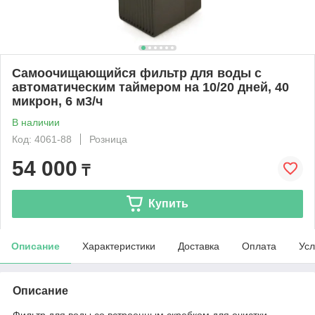
Самоочищающийся фильтр для воды с
автоматическим таймером на 10/20 дней, 40
микрон, 6 м3/ч
В наличии
Код: 4061-88
Розница
54 000
₸
Купить
Описание
Характеристики
Доставка
Оплата
Усл
Описание
Фильтр для воды со встроенным скребком для очистки.