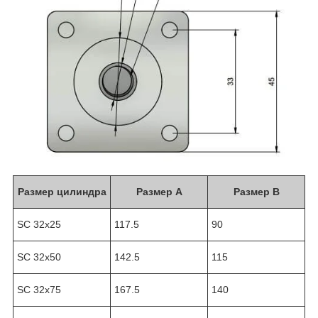
Размер цилиндра
Размер A
Размер B
SC 32х25
117.5
90
SC 32х50
142.5
115
SC 32х75
167.5
140