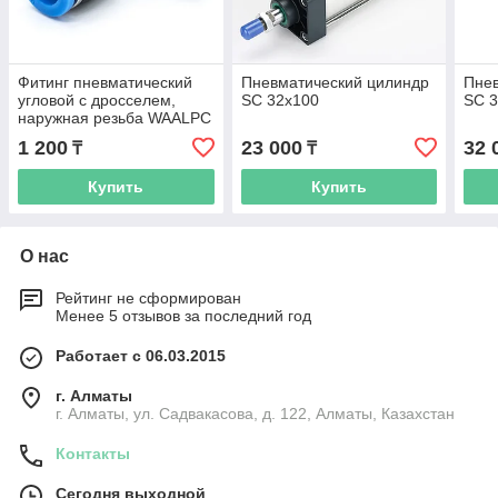
Фитинг пневматический
Пневматический цилиндр
Пнев
угловой с дросселем,
SC 32х100
SC 
наружная резьба WAALPC
SL08-01, 1/8"
1 200
23 000
32 
₸
₸
Купить
Купить
О нас
Рейтинг не сформирован
Менее 5 отзывов за последний год
Работает с 06.03.2015
г. Алматы
г. Алматы, ул. Садвакасова, д. 122, Алматы, Казахстан
Контакты
Сегодня выходной