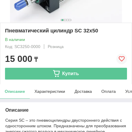
Пневматический цилиндр SC 32х50
В наличии
Код: SC3250-0000
Розница
15 000
₸
Купить
Описание
Характеристики
Доставка
Оплата
Усл
Описание
Серия SC – это пневмоцилиндры двустороннего действия с
односторонним штоком. Предназначены для преобразования
энергии сжатого воздуха в механическое линейное