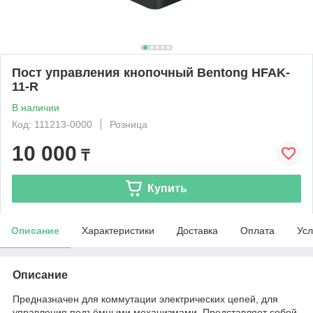
Пост управления кнопочный Bentong HFAK-
11-R
В наличии
Код: 111213-0000
Розница
10 000
₸
Купить
Описание
Характеристики
Доставка
Оплата
Усл
Описание
Предназначен для коммутации электрических цепей, для
управления подъёмными механизмами. Представляет собой