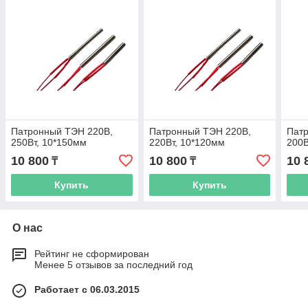
Патронный ТЭН 220В,
Патронный ТЭН 220В,
Пат
250Вт, 10*150мм
220Вт, 10*120мм
200В
10 800
10 800
10 
₸
₸
Купить
Купить
О нас
Рейтинг не сформирован
Менее 5 отзывов за последний год
Работает с 06.03.2015