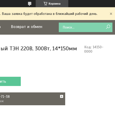
Корзина
. Ваша заявка будет обработана в ближайший рабочий день.
а
Возврат и обмен
ый ТЭН 220В, 300Вт, 14*150мм
Код:
14150-
0000
ить
-71-38
аж