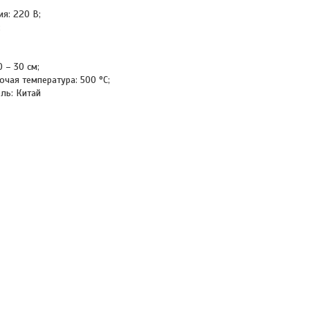
я: 220 В;
;
 – 30 см;
чая температура: 500 °C;
ль: Китай