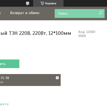
Корзина
а
Возврат и обмен
ый ТЭН 220В, 220Вт, 12*100мм
Код:
12100-
0000
ить
-71-38
аж