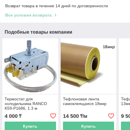
Возврат товара в течение 14 дней по договоренности
Все условия возврата
Подобные товары компании
Термостат для
Тефлоновая лента
Теф
холодильника RANCO
самоклеящаяся 18мкр
13м
K59-P1686, 1.3 м
4 000
14 500
9 5
₸
₸/м
Купить
Купить