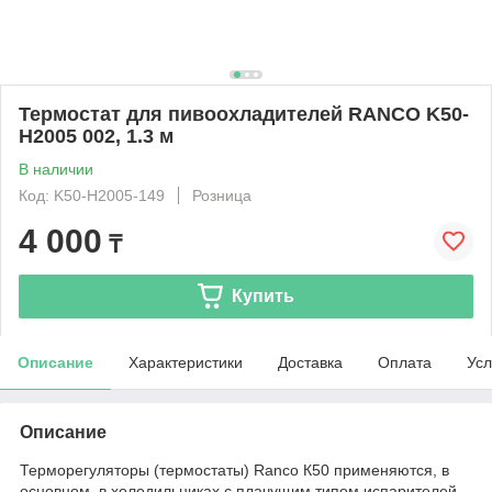
Термостат для пивоохладителей RANCO K50-
H2005 002, 1.3 м
В наличии
Код: K50-H2005-149
Розница
4 000
₸
Купить
Описание
Характеристики
Доставка
Оплата
Усл
Описание
Терморегуляторы (термостаты) Ranco К50 применяются, в
основном, в холодильниках с плачущим типом испарителей.