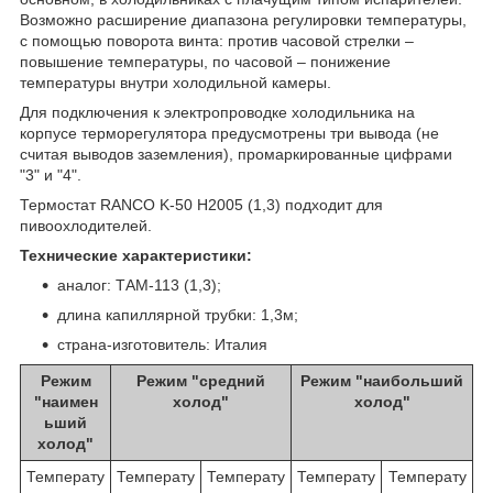
Возможно расширение диапазона регулировки температуры,
с помощью поворота винта: против часовой стрелки –
повышение температуры, по часовой – понижение
температуры внутри холодильной камеры.
Для подключения к электропроводке холодильника на
корпусе терморегулятора предусмотрены три вывода (не
считая выводов заземления), промаркированные цифрами
"3" и "4".
Термостат RANCO K-50 H2005 (1,3) подходит для
пивоохлодителей.
Технические характеристики:
аналог: ТАМ-113 (1,3);
длина капиллярной трубки: 1,3м;
страна-изготовитель: Италия
Режим
Режим "средний
Режим "наибольший
"наимен
холод"
холод"
ь­ший
холод"
Температу
Температу
Температу
Температу
Температу