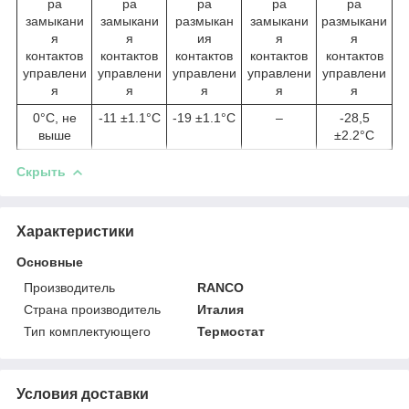
ра
ра
ра
ра
ра
замыкани
замыкани
размыкан
замыкани
размыкани
я
я
ия
я
я
контактов
контактов
контактов
контактов
контактов
управлени
управлени
управлени
управлени
управлени
я
я
я
я
я
0°С, не
-11 ±1.1°С
-19 ±1.1°С
–
-28,5
выше
±2.2°С
Скрыть
Характеристики
Основные
Производитель
RANCO
Страна производитель
Италия
Тип комплектующего
Термостат
Условия доставки