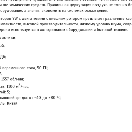
 же химических средств. Правильная циркуляция воздуха не только бл
орудование, а значит, экономить на системах охлаждения.
яторов YW с двигателями с внешним ротором предлагает различные хар
омпактности, высокой производительности, низкому уровню шума, совр
роко используется в холодильном оборудовании и бытовой технике.
ристики:
ой;
Дб;
 переменного тока, 50 ГЦ;
А;
 1357 об/мин;
3
ть: 1100 м
/час;
ей: 5;
жающей среды: от -40 до +80 °С;
ль: Китай