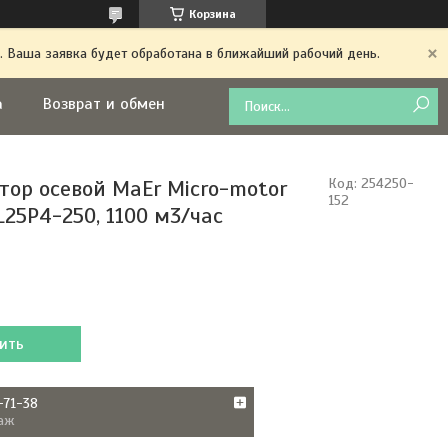
Корзина
. Ваша заявка будет обработана в ближайший рабочий день.
а
Возврат и обмен
тор осевой MaEr Micro-motor
Код:
254250-
152
25P4-250, 1100 м3/час
ить
-71-38
аж