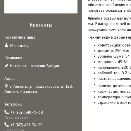
общего потребления или
помогает охлаждать об
Линейка осевых вентил
мм. Благодаря своей к
Контакты
продукция компании ши
Технические характе
конструкция: осев
Менеджер
диаметр: 250 мм;
уровень шума: 54 
мощность: 45 Вт;
Интернет - магазин Ватцап
напряжение: 220 В
рабочий ток: 0.21 
частота вращения:
производительнос
г. Алматы, ул. Садвакасова, д. 122,
количество лопаст
Алматы, Казахстан
температура окру
страна-изготовите
+7 (707) 540-71-38
Отдел продаж
+7 (747) 481-34-65
Бухгалтерия