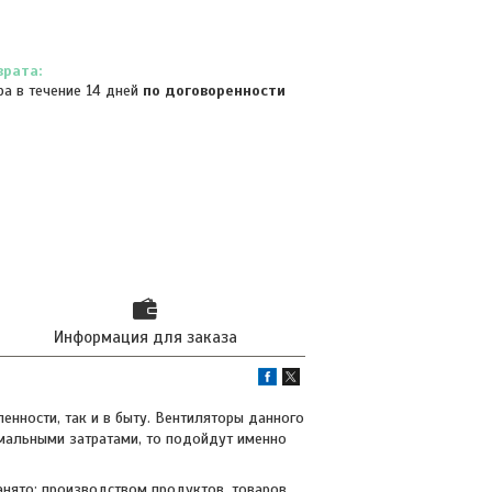
ра в течение 14 дней
по договоренности
Информация для заказа
нности, так и в быту. Вентиляторы данного
имальными затратами, то подойдут именно
анято: производством продуктов, товаров