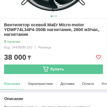
Вентилятор осевой MaEr Micro-motor
YDWF74L34P4-350B нагнетание, 2800 м3/час,
нагнетание
В наличии
Код: 344350B-152
Розница
38 000
₸
Купить
Описание
Характеристики
Доставка
Оплата
Усл
Описание
Вентиляторы осевые – это очень простые и надёжные