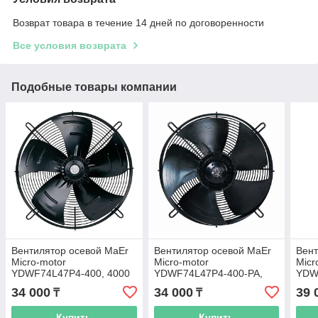
Возврат товара в течение 14 дней по договоренности
Все условия возврата
Подобные товары компании
Вентилятор осевой MaEr
Вентилятор осевой MaEr
Вент
Micro-motor
Micro-motor
Micr
YDWF74L47P4-400, 4000
YDWF74L47P4-400-PA,
YDW
м3/час
4000 м3/час
нагн
34 000
34 000
39 
₸
₸
Купить
Купить