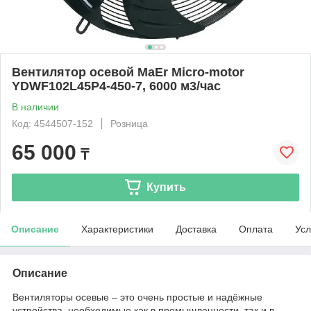
Вентилятор осевой MaEr Micro-motor
YDWF102L45P4-450-7, 6000 м3/час
В наличии
Код: 4544507-152
Розница
65 000
₸
Купить
Описание
Характеристики
Доставка
Оплата
Усл
Описание
Вентиляторы осевые – это очень простые и надёжные
устройства, необходимые как в промышленности, так и в