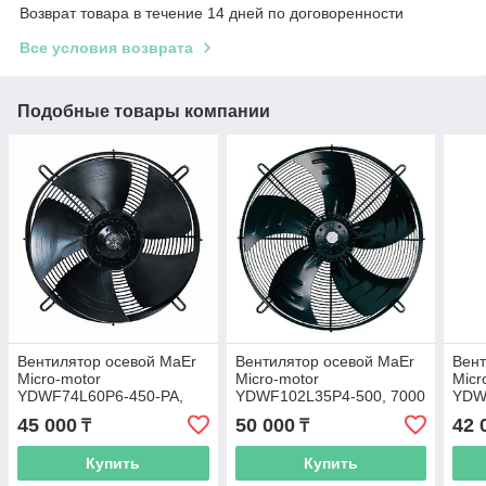
Возврат товара в течение 14 дней по договоренности
Все условия возврата
Подобные товары компании
Вентилятор осевой MaEr
Вентилятор осевой MaEr
Вент
Micro-motor
Micro-motor
Micr
YDWF74L60P6-450-PA,
YDWF102L35P4-500, 7000
YDW
4000 м3/час
м3/час
м3/ч
45 000
50 000
42 
₸
₸
Купить
Купить