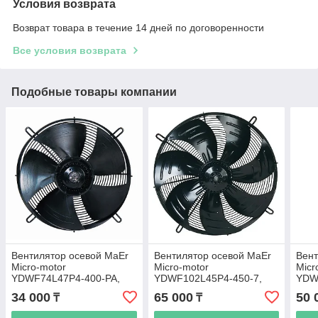
Условия возврата
Возврат товара в течение 14 дней по договоренности
Все условия возврата
Подобные товары компании
Вентилятор осевой MaEr
Вентилятор осевой MaEr
Вент
Micro-motor
Micro-motor
Micr
YDWF74L47P4-400-PA,
YDWF102L45P4-450-7,
YDW
4000 м3/час
6000 м3/час
м3/ч
34 000
65 000
50 
₸
₸