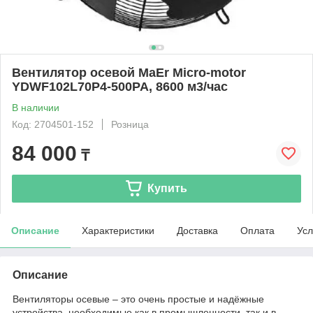
Вентилятор осевой MaEr Micro-motor
YDWF102L70P4-500PA, 8600 м3/час
В наличии
Код: 2704501-152
Розница
84 000
₸
Купить
Описание
Характеристики
Доставка
Оплата
Усл
Описание
Вентиляторы осевые – это очень простые и надёжные
устройства, необходимые как в промышленности, так и в