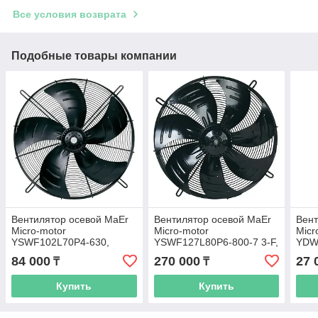
Все условия возврата
Подобные товары компании
Вентилятор осевой MaEr
Вентилятор осевой MaEr
Вент
Micro-motor
Micro-motor
Micr
YSWF102L70P4-630,
YSWF127L80P6-800-7 3-F,
YDW
12000 м3/час
18000 м3/час
1200
84 000
270 000
27 
₸
₸
Купить
Купить