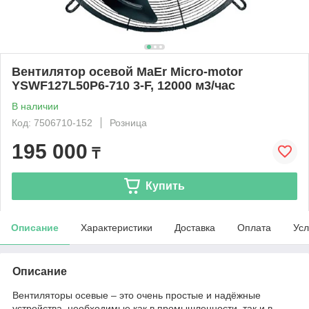
Вентилятор осевой MaEr Micro-motor
YSWF127L50P6-710 3-F, 12000 м3/час
В наличии
Код: 7506710-152
Розница
195 000
₸
Купить
Описание
Характеристики
Доставка
Оплата
Усл
Описание
Вентиляторы осевые – это очень простые и надёжные
устройства, необходимые как в промышленности, так и в