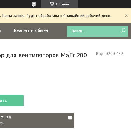
Корзина
. Ваша заявка будет обработана в ближайший рабочий день.
а
Возврат и обмен
р для вентиляторов MaEr 200
Код:
0200-152
ить
-71-38
аж