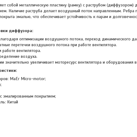
яет собой металлическую пластину (рамку) с раструбом (диффузором) д
ием. Наличие раструба делает воздушный поток направленным. Ребра 
 покрыта эмалью, что обеспечивает устойчивость к парам и долговечн
вки диффузора:
лагодаря оптимизации воздушного потока, переход динамического дав
тные перетечки воздушного потока при работе вентилятора.
 работе вентилятора.
ределение воздуха.
ции значительно увеличивает моторесурс вентилятора и оборудования в
ристики:
оров: MaEr Micro-motor;
;
 с эмалированным покрытием;
ель: Китай