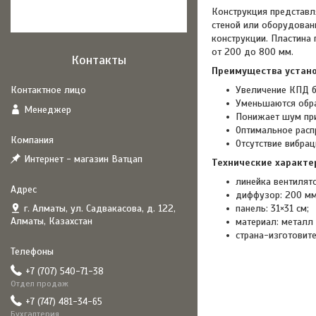
Конструкция представл
стеной или оборудован
конструкции. Пластина
от 200 до 800 мм.
Контакты
Преимущества устано
Увеличение КПД б
Уменьшаются обра
Менеджер
Понижает шум при
Оптимальное расп
Отсутствие вибра
Интернет - магазин Ватцап
Технические характе
линейка вентилят
диффузор: 200 мм
г. Алматы, ул. Садвакасова, д. 122,
панель: 31×31 см;
Алматы, Казахстан
материал: металл
страна-изготовит
+7 (707) 540-71-38
Отдел продаж
+7 (747) 481-34-65
Бухгалтерия