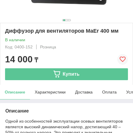
Диффузор для вентиляторов MaEr 400 мм
В наличии
Код: 0400-152
Розница
14 000
₸
Купить
Описание
Характеристики
Доставка
Оплата
Усл
Описание
Одной из особенностей эксплуатации осевых вентиляторов
является высокий динамический напор, достигающий 40 –
50% от полного напора. Это приводит к значительным