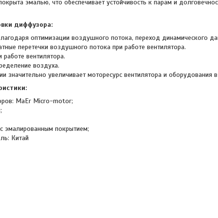
 покрыта эмалью, что обеспечивает устойчивость к парам и долговечн
вки диффузора:
лагодаря оптимизации воздушного потока, переход динамического дав
тные перетечки воздушного потока при работе вентилятора.
 работе вентилятора.
ределение воздуха.
ции значительно увеличивает моторесурс вентилятора и оборудования в
ристики:
оров: MaEr Micro-motor;
;
 с эмалированным покрытием;
ель: Китай