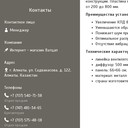
конструкции. Пластина
от 200 до 800 мм.
Контакты
Преимущества устано
Увеличение КПД б
Уменьшаются обра
Менеджер
Понижает шум при
Оптимальное расп
Отсутствие вибра
Интернет - магазин Ватцап
Технические характе
линейка вентилят
диффузор: 500 мм
г. Алматы, ул. Садвакасова, д. 122,
панель: 66×66 см;
Алматы, Казахстан
материал: металл
страна-изготовит
+7 (707) 540-71-38
Отдел продаж
+7 (747) 481-34-65
Бухгалтерия
+7 (707) 575-48-18
Отдел продаж