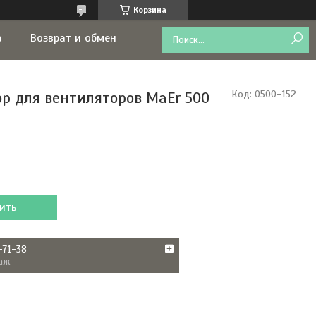
Корзина
а
Возврат и обмен
р для вентиляторов MaEr 500
Код:
0500-152
ить
-71-38
аж