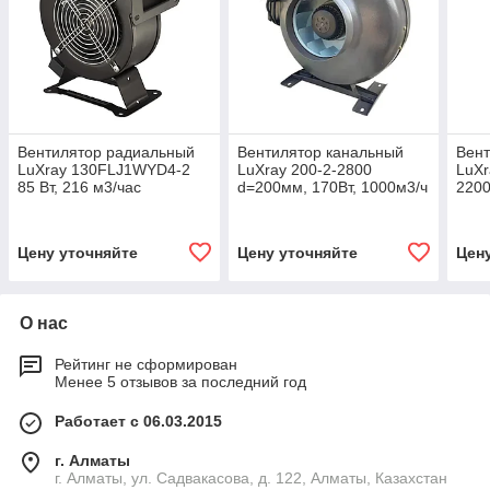
Вентилятор радиальный
Вентилятор канальный
Вен
LuXray 130FLJ1WYD4-2
LuXray 200-2-2800
LuXr
85 Вт, 216 м3/час
d=200мм, 170Вт, 1000м3/ч
2200
Цену уточняйте
Цену уточняйте
Цен
О нас
Рейтинг не сформирован
Менее 5 отзывов за последний год
Работает с 06.03.2015
г. Алматы
г. Алматы, ул. Садвакасова, д. 122, Алматы, Казахстан