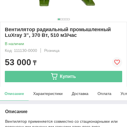
Вентилятор радиальный промышленный
LuXray 3", 370 Вт, 510 м3/час
В наличии
Код: 111130-0000
Розница
53 000
₸
Купить
Описание
Характеристики
Доставка
Оплата
Усл
Описание
Вентилятор применяется совместно со стационарными или
переносными кузнечными горнами открытого типа.