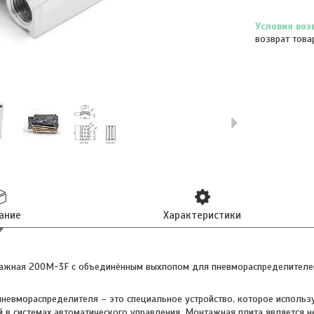
возврат това
ание
Характеристики
тажная 200M-3F с объединённым выхлопом для пневмораспределителей 2
невмораспределителя – это специальное устройство, которое использу
 в системах автоматического управления. Монтажная плита является не