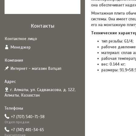
она обеспечивает наде
Монтажная плита обычн
системы. Она имеет сп
его на монтажную плит
Контакты
Технические характе
тип резьбы: G1/4;
рабочее давление:
Менеджер
материал: сплав 
рабочая температу
вес: 0.144 кг;
Интернет - магазин Ватцап
размеры: 91.9×58
г. Алматы, ул. Садвакасова, д. 122,
Алматы, Казахстан
+7 (707) 540-71-38
Отдел продаж
+7 (747) 481-34-65
Бухгалтерия