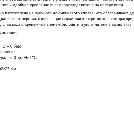
жное и удобное крепление пневмораспределителя на поверхности.
о изготовлена из прочного алюминиевого сплава, что обеспечивает до
ециальные отверстия, отвечающие геометрии конкретного пневмораспред
у с помощью крепежных элементов. Винты и уплотнители в комплекте.
ристики:
 2 – 8 бар;
алюминия;
ра: от 0 до +60 °C;
.92×23 мм