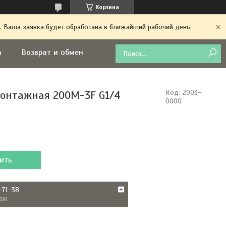
Корзина
. Ваша заявка будет обработана в ближайший рабочий день.
а
Возврат и обмен
онтажная 200M-3F G1/4
Код:
2003-
0000
ить
-71-38
аж