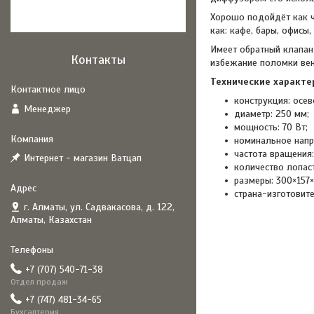
Хорошо подойдёт как ч
как: кафе, бары, офисы
Имеет обратный клапан
Контакты
избежание поломки вен
Технические характе
конструкция: осев
Менеджер
диаметр: 250 мм;
мощность: 70 Вт;
номинальное напр
частота вращения:
Интернет - магазин Ватцап
количество лопаст
размеры: 300×157
страна-изготовите
г. Алматы, ул. Садвакасова, д. 122,
Алматы, Казахстан
+7 (707) 540-71-38
Отдел продаж
+7 (747) 481-34-65
Бухгалтерия