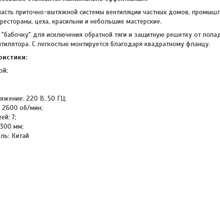
асть приточно-вытяжной системы вентиляции частных домов, промышл
, рестораны, цеха, красильни и небольшие мастерские.
 "бабочку" для исключения обратной тяги и защитную решетку от попад
тилятора. С легкостью монтируется благодаря квадратному фланцу.
ристики:
ой;
яжение: 220 В, 50 ГЦ;
 2600 об/мин;
ей: 7;
×300 мм;
ль: Китай