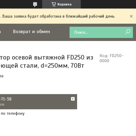
Корзина
. Ваша заявка будет обработана в ближайший рабочий день.
а
Возврат и обмен
тор осевой вытяжной FD250 из
Код:
FD250-
0000
ющей стали, d=250мм, 70Вт
те
-71-38
аж
 по телефону