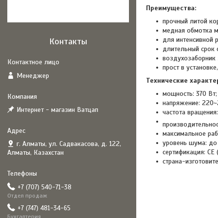
Преимущества:
прочный литой кор
медная обмотка м
для интенсивной 
Контакты
длительный срок 
воздухозаборник
прост в установке
Менеджер
Технические характе
мощность: 370 Вт;
напряжение: 220~
Интернет - магазин Ватцап
частота вращения:
производительнос
максимальное раб
уровень шума: до 
г. Алматы, ул. Садвакасова, д. 122,
сертификация: CE 
Алматы, Казахстан
страна-изготовите
+7 (707) 540-71-38
Отдел продаж
+7 (747) 481-34-65
Бухгалтерия