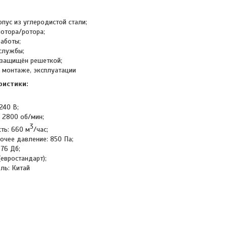
пус из углеродистой стали;
отора/ротора;
работы;
службы;
 защищён решеткой;
, монтаже, эксплуатации
ристики:
240 В;
 2800 об/мин;
3
ть: 660 м
/час;
очее давление: 850 Па;
76 Дб;
(евростандарт);
ль: Китай