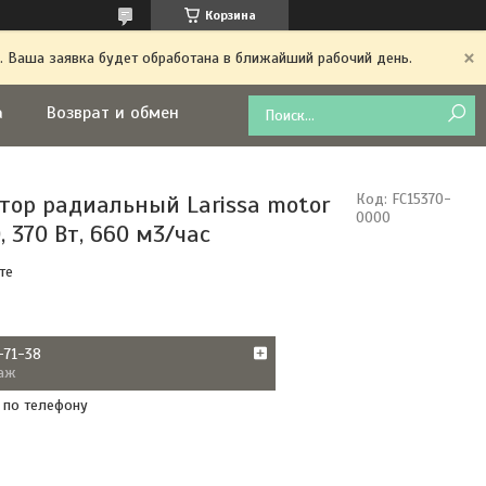
Корзина
. Ваша заявка будет обработана в ближайший рабочий день.
а
Возврат и обмен
тор радиальный Larissa motor
Код:
FC15370-
0000
, 370 Вт, 660 м3/час
те
-71-38
аж
 по телефону