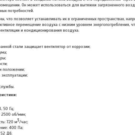
помещении. Он может использоваться для вытяжки загрязненного возд
ных потребностей.
ны, что позволяет устанавливать их в ограниченных пространствах, напр
ктивное перемещение воздуха с низким уровнем энергопотребления, ч
вентиляции и кондиционирования воздуха.
ванной стали защищает вентилятор от коррозии;
ума;
ры;
сти;
м положении;
 эксплуатации;
службы.
ристики:
, 50 Гц;
 2500 об/мин;
3
ть: 720 м
/час;
ние: 400 Па;
 52 Дб;