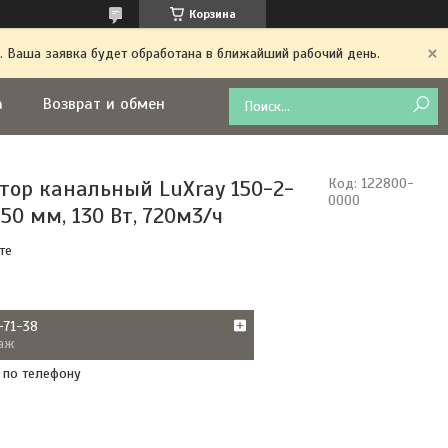
Корзина
. Ваша заявка будет обработана в ближайший рабочий день.
а
Возврат и обмен
тор канальный LuXray 150-2-
Код:
122800-
0000
50 мм, 130 Вт, 720м3/ч
те
-71-38
аж
 по телефону