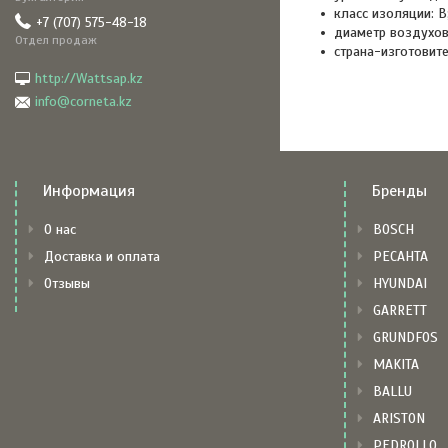
класс изоляции: B
+7 (707) 575-48-18
диаметр воздухов
Отдел продаж
страна-изготовите
http://Wattsap.kz
info@corneta.kz
Информация
Бренды
О нас
BOSCH
Доставка и оплата
РЕСАНТА
Отзывы
HYUNDAI
GARRETT
GRUNDFOS
MAKITA
BALLU
ARISTON
PEDROLLO