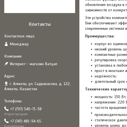
обновление воздуха в 
зависимости от конкрет
Эти устройства компакт
Они обеспечивают эффе
Контакты
современных системах 
Преимущества:
корпус из оцинко
Менеджер
низкий уровень ш
компактные разме
регулировка скоро
Интернет - магазин Ватцап
установка в любо
прост в монтаже и
надежность;
длительный срок 
г. Алматы, ул. Садвакасова, д. 122,
Алматы, Казахстан
Технические характе
мощность: 130 Вт;
напряжение: 220 В
частота вращения:
+7 (707) 540-71-38
Отдел продаж
производительнос
статическое давле
+7 (747) 481-34-65
уровень шума: до
Бухгалтерия