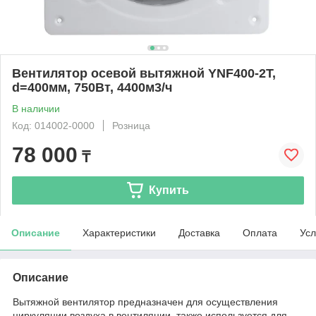
Вентилятор осевой вытяжной YNF400-2T,
d=400мм, 750Вт, 4400м3/ч
В наличии
Код: 014002-0000
Розница
78 000
₸
Купить
Описание
Характеристики
Доставка
Оплата
Усл
Описание
Вытяжной вентилятор предназначен для осуществления
циркуляции воздуха в вентиляции, также используется для