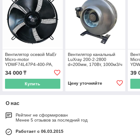
Вентилятор осевой MaEr
Вентилятор канальный
Вент
Micro-motor
LuXray 200-2-2800
Micr
YDWF74L47P4-400-PA,
d=200мм, 170Вт, 1000м3/ч
YDW
4000 м3/час
нагн
34 000
39 
₸
Цену уточняйте
Купить
О нас
Рейтинг не сформирован
Менее 5 отзывов за последний год
Работает с 06.03.2015