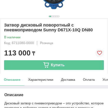
Затвор дисковый поворотный с
пневмоприводом Sunny D671X-10Q DN80
В наличии
Код: 6711080-0000
Розница
113 000
₸
Купить
Описание
Характеристики
Доставка
Оплата
Усл
Описание
Дисковый затвор с пневмоприводом – это устройство, которое
приводит в действие затвор в трубопроводе с помощью