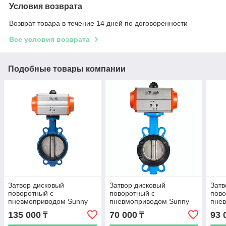
Условия возврата
Возврат товара в течение 14 дней по договоренности
Все условия возврата
Подобные товары компании
Затвор дисковый
Затвор дисковый
Затв
поворотный с
поворотный с
пово
пневмоприводом Sunny
пневмоприводом Sunny
пне
D671X-10Q DN100
D671X-10Q DN50
D67
135 000
70 000
93 
₸
₸