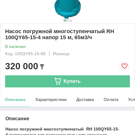
Насос погружной многоступенчатый RH
100QY65-15-4 напор 15 м, 65м3/ч
В наличии
Код: 100QY65-15-88
Розница
320 000
₸
Купить
Описание
Характеристики
Доставка
Оплата
Усл
Описание
Насос погружной многоступенчатый RH 100QY65-15-
4
применяются для перекачки воды для орошения,