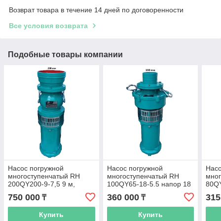
Возврат товара в течение 14 дней по договоренности
Все условия возврата
Подобные товары компании
Насос погружной
Насос погружной
Насо
многоступенчатый RH
многоступенчатый RH
мног
200QY200-9-7,5 9 м,
100QY65-18-5.5 напор 18
80QY
200м3/ч
м, 65м3/ч
40м3
750 000
360 000
315
₸
₸
Купить
Купить