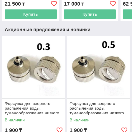
ACQUA-FLO AFBP-7500-
800л
21 500
17 000
62 
₸
₸
01 3м, 2,8 м3/ч
Купить
Купить
Акционные предложения и новинки
Форсунка для веерного
Форсунка для веерного
распыления воды,
распыления воды,
туманообразования низкого
туманообразования низкого
давления CY 0,3 мм
давления CY 0,5 мм
В наличии
В наличии
1 900
1 900
₸
₸