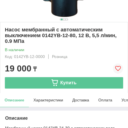
Насос мембранный с автоматическим
выключением 0142YB-12-80, 12 В, 5,5 л/мин,
0.9 МПа
В наличии
Код: 0142YB-12-0000
Розница
19 000
₸
Купить
Описание
Характеристики
Доставка
Оплата
Усл
Описание
Мембранный насос 0142YB-24-30 с автоматическим реле