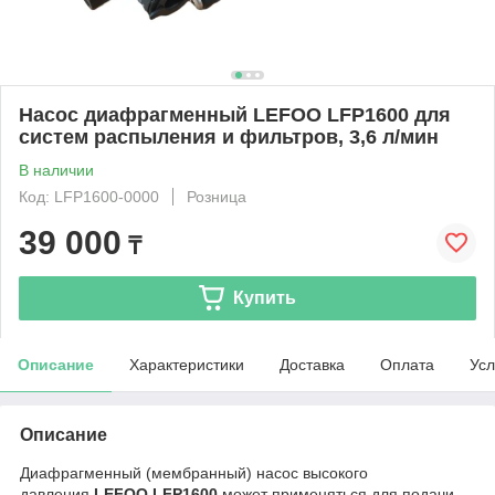
Насос диафрагменный LEFOO LFP1600 для
систем распыления и фильтров, 3,6 л/мин
В наличии
Код: LFP1600-0000
Розница
39 000
₸
Купить
Описание
Характеристики
Доставка
Оплата
Усл
Описание
Диафрагменный (мембранный) насос высокого
давления
LEFOO LFP1600
может применяться для подачи