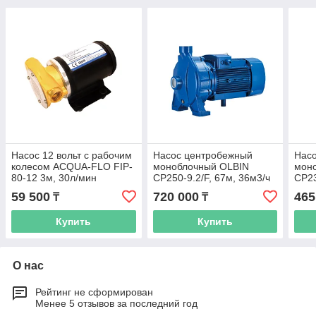
Насос 12 вольт с рабочим
Насос центробежный
Нас
колесом ACQUA-FLO FIP-
моноблочный OLBIN
мон
80-12 3м, 30л/мин
CP250-9.2/F, 67м, 36м3/ч
CP23
59 500
720 000
465
₸
₸
Купить
Купить
О нас
Рейтинг не сформирован
Менее 5 отзывов за последний год