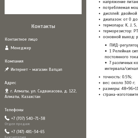
напряжение питани
потребляемая мощ
дисплей: двойной 
диапазон: от 0 до
термопара: K, J, S, 
Контакты
терморезистор: PT
основной выход: р
ПИД-регулятор
Менеджер
1 Релейная си
постоянного тока
7 различных к
интервала/сигна
Интернет - магазин Ватцап
точность: 0.5%;
вес: около 300 г;
размеры: 48×96×1
г. Алматы, ул. Садвакасова, д. 122,
страна-изготовите
Алматы, Казахстан
+7 (707) 540-71-38
Отдел продаж
+7 (747) 481-34-65
Бухгалтерия