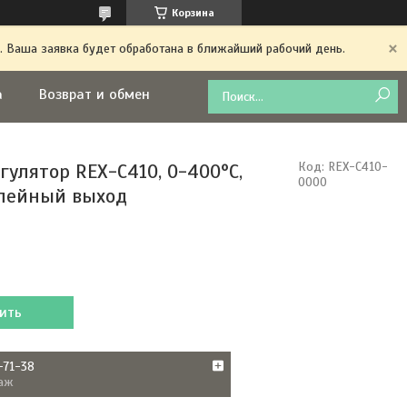
Корзина
. Ваша заявка будет обработана в ближайший рабочий день.
а
Возврат и обмен
гулятор REX-C410, 0-400°C,
Код:
REX-C410-
0000
елейный выход
ить
-71-38
аж