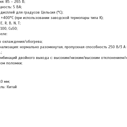
я: 85 – 265 В;
ность: 5 ВА;
дисплей для градусов Цельсия (°C);
 +400°C (при использовании заводской термопары типа K);
E, R, B, N, T;
100, Cu50;
еле:
 охлаждения/обогрева;
гнализация: нормально разомкнутая, пропускная способность 250 В/3 А 
.;
омбинаций двойного выхода с: высоким/низким/высоким отклонением/
лом поломки;
10 мм;
ль: Китай