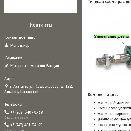
Типовая схема расп
Контакты
Менеджер
Интернет - магазин Ватцап
г. Алматы, ул. Садвакасова, д. 122,
Алматы, Казахстан
Комплектация:
манжета/сальник ш
кольцевое уплотн
+7 (707) 540-71-38
манжета поршня в
Отдел продаж
демпфирующее упл
кольцевое уплотне
+7 (747) 481-34-65
кольцо регулиров
Бухгалтерия