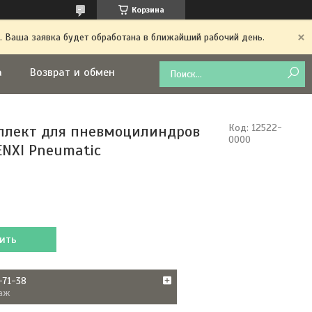
Корзина
. Ваша заявка будет обработана в ближайший рабочий день.
а
Возврат и обмен
лект для пневмоцилиндров
Код:
12522-
0000
ENXI Pneumatic
ить
-71-38
аж