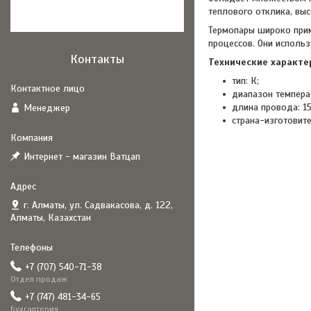
теплового отклика, выс
Термопары широко прим
процессов. Они использ
Контакты
Технические характе
тип: К;
диапазон температ
длина провода: 1
Менеджер
страна-изготовите
Интернет - магазин Ватцап
г. Алматы, ул. Садвакасова, д. 122,
Алматы, Казахстан
+7 (707) 540-71-38
Отдел продаж
+7 (747) 481-34-65
Бухгалтерия