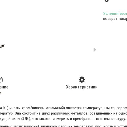
возврат това
ание
Характеристики
а K (никель-хром/никель-алюминий) является температурным сенсором
ператур. Она состоит из двух различных металлов, соединённых на од
ущей силы (ЭДС), что можно измерить и преобразовать в температуру.
реимуществ: широкий диапазон рабочих температур, прочность и устой