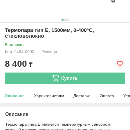
Термопара тип E, 1500мм, 0-400°C,
стекловолокно
В наличии
Код: 2454-0000
Розница
8 400
₸
Купить
Описание
Характеристики
Доставка
Оплата
Усл
Описание
Термопара типа E является температурным сенсором,
который широко используется для измерения высоких