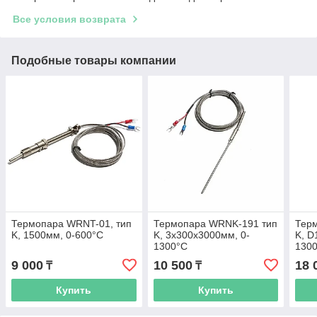
Все условия возврата
Подобные товары компании
Термопара WRNT-01, тип
Термопара WRNK-191 тип
Тер
K, 1500мм, 0-600°C
K, 3х300х3000мм, 0-
K, D
1300°C
130
9 000
10 500
18 
₸
₸
Купить
Купить