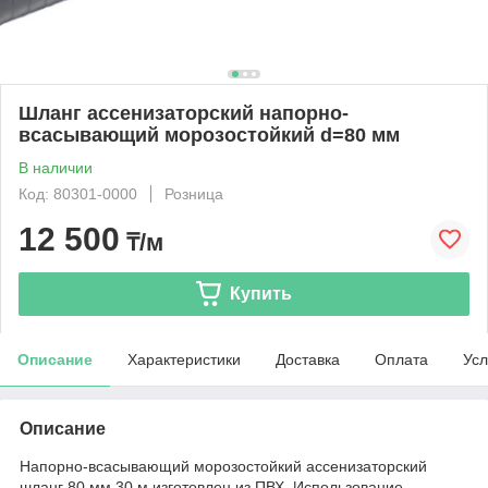
Шланг ассенизаторский напорно-
всасывающий морозостойкий d=80 мм
В наличии
Код: 80301-0000
Розница
12 500
₸/м
Купить
Описание
Характеристики
Доставка
Оплата
Усл
Описание
Напорно-всасывающий морозостойкий ассенизаторский
шланг 80 мм 30 м изготовлен из ПВХ. Использование