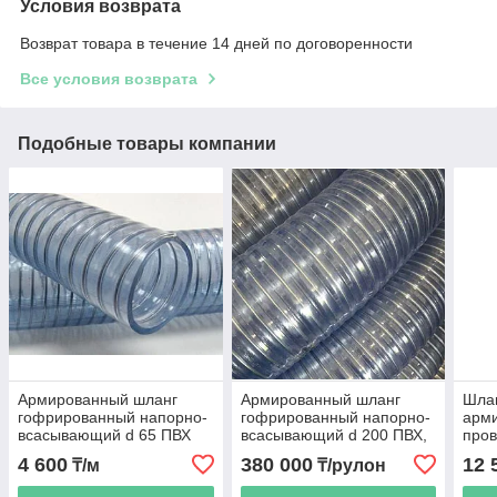
Условия возврата
Возврат товара в течение 14 дней по договоренности
Все условия возврата
Подобные товары компании
Армированный шланг
Армированный шланг
Шлан
гофрированный напорно-
гофрированный напорно-
арм
всасывающий d 65 ПВХ
всасывающий d 200 ПВХ,
пров
10 м
пол
4 600
380 000
12 
₸/м
₸/рулон
60 м